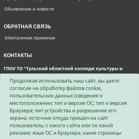
Объявления и новости
ОБРАТНАЯ СВЯЗЬ
Электронная приемная
КОНТАКТЫ
ГПОУ ТО "Тульский областной колледж культуры и
искусства"
Продолжая использовать наш сайт, вы даете
300041 г.Тула, проспект Ленина, 36
согласие на обработку файлов cookie,
пользовательских данных (сведения о
Отделение заочного обучения и дополнительного
местоположении; тип и версия ОС; тип и версия
профессионального образования (кабинет 28)
Браузера; тип устройства и разрешение его
экрана; источник откуда пришел на сайт
Заведующая: Пронина Ольга Юрьевна
пользователь; с какого сайта или по какой
Телефон: 8 (4872) 26-88-40 доб. 207
рекламе; язык ОС и Браузера; какие страницы
Email: toccii@tularegion.org